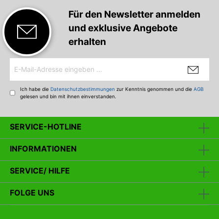
verwendet, der die Köderaktion nicht beeinträchtigt. Als
Haken kommen superscharfe BKK-Drillinge zum Einsatz.
Für den Newsletter anmelden
Seika Pro Stinger-Vorfach mit Drillingshaken Zusatzdrillinge
und exklusive Angebote
für eine bessere Bissausbeute beim Angeln mit
Gummifischen. Hakengröße: 4 Länge: 13 cm Tragkraft: 12 kg
erhalten
Packungsinhalt: 2 Stück
Ich habe die
Datenschutzbestimmungen
zur Kenntnis genommen und die
AGB
gelesen und bin mit ihnen einverstanden.
SERVICE-HOTLINE
INFORMATIONEN
SERVICE/ HILFE
FOLGE UNS