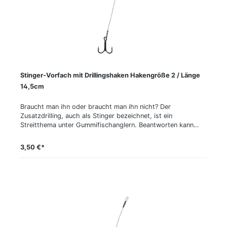
Stinger-Vorfach mit Drillingshaken Hakengröße 2 / Länge
14,5cm
Braucht man ihn oder braucht man ihn nicht? Der
Zusatzdrilling, auch als Stinger bezeichnet, ist ein
Streitthema unter Gummifischanglern. Beantworten kann
man diese Frage letztlich aber nur dann, wenn man seine
Köder tatsächlich mit dem Extra-Greifer ausstattet. Unsere
3,50 €*
Experten tun das meistens und haben selbst bei einer
Ködergröße von nur 10 bis 15 cm eine Quote von rund 40 %
Fischen, welche nur am Stinger hingen, verzeichnen können.
Je weniger Bisse an einem Gewässer zu erwarten sind und je
größer der Köder ist, desto wichtiger ist die Verwendung
des Stinger. Unsere Seika-Stinger sind in Länge und
Hakengröße optimal auf bestimmte Ködergrößen
abgestimmt. Es wird nur weicher 49-fädiger Stahl
verwendet, der die Köderaktion nicht beeinträchtigt. Als