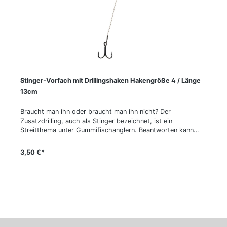
Haken kommen superscharfe BKK-Drillinge zum Einsatz.
Seika Pro Stinger-Vorfach mit Drillingshaken Zusatzdrillinge
für eine bessere Bissausbeute beim Angeln mit
Gummifischen. Hakengröße: 2 Länge: 14,5 cm Tragkraft: 14
kg Packungsinhalt: 2 Stück
Stinger-Vorfach mit Drillingshaken Hakengröße 4 / Länge
13cm
Braucht man ihn oder braucht man ihn nicht? Der
Zusatzdrilling, auch als Stinger bezeichnet, ist ein
Streitthema unter Gummifischanglern. Beantworten kann
man diese Frage letztlich aber nur dann, wenn man seine
Köder tatsächlich mit dem Extra-Greifer ausstattet. Unsere
3,50 €*
Experten tun das meistens und haben selbst bei einer
Ködergröße von nur 10 bis 15 cm eine Quote von rund 40 %
Fischen, welche nur am Stinger hingen, verzeichnen können.
Je weniger Bisse an einem Gewässer zu erwarten sind und je
größer der Köder ist, desto wichtiger ist die Verwendung
des Stinger. Unsere Seika-Stinger sind in Länge und
Hakengröße optimal auf bestimmte Ködergrößen
abgestimmt. Es wird nur weicher 49-fädiger Stahl