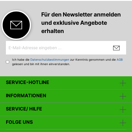
abgestimmt. Es wird nur weicher 49-fädiger Stahl
verwendet, der die Köderaktion nicht beeinträchtigt. Als
Haken kommen superscharfe BKK-Drillinge zum Einsatz.
Für den Newsletter anmelden
Seika Pro Stinger-Vorfach mit Drillingshaken Zusatzdrillinge
und exklusive Angebote
für eine bessere Bissausbeute beim Angeln mit
Gummifischen. Hakengröße: 4 Länge: 13 cm Tragkraft: 12 kg
erhalten
Packungsinhalt: 2 Stück
Ich habe die
Datenschutzbestimmungen
zur Kenntnis genommen und die
AGB
gelesen und bin mit ihnen einverstanden.
SERVICE-HOTLINE
INFORMATIONEN
SERVICE/ HILFE
FOLGE UNS