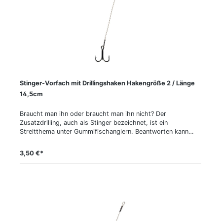
Stinger-Vorfach mit Drillingshaken Hakengröße 2 / Länge
14,5cm
Braucht man ihn oder braucht man ihn nicht? Der
Zusatzdrilling, auch als Stinger bezeichnet, ist ein
Streitthema unter Gummifischanglern. Beantworten kann
man diese Frage letztlich aber nur dann, wenn man seine
Köder tatsächlich mit dem Extra-Greifer ausstattet. Unsere
3,50 €*
Experten tun das meistens und haben selbst bei einer
Ködergröße von nur 10 bis 15 cm eine Quote von rund 40 %
Fischen, welche nur am Stinger hingen, verzeichnen können.
Je weniger Bisse an einem Gewässer zu erwarten sind und je
größer der Köder ist, desto wichtiger ist die Verwendung
des Stinger. Unsere Seika-Stinger sind in Länge und
Hakengröße optimal auf bestimmte Ködergrößen
abgestimmt. Es wird nur weicher 49-fädiger Stahl