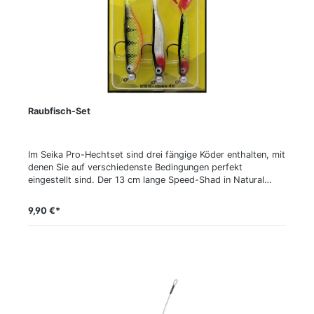
Raubfisch-Set
Im Seika Pro-Hechtset sind drei fängige Köder enthalten, mit
denen Sie auf verschiedenste Bedingungen perfekt
eingestellt sind. Der 13 cm lange Speed-Shad in Natural
Roach ist ein ausgezeichnetes Weißfischimitat und eignet
sich gerade für klare Gewässer hervorragend. Der Zander
9,90 €*
Twist in 13,4 cm und dem Dekor Catchy Flake kommt als
Schocker zum Durchkurbeln über Krautfeldern oder für das
Jiggen in trübem Wasser beziehungsweise bei starker
Bewölkung zum Einsatz. Der 12er Trouble-Shad in Hot Perch
ist ein toller Allrounder, der Hechte durch seine stark
flankende Aktion und das sehr UV-aktive Dekor richtig
verrückt macht. Alle Köder sind fangfertig am 5/0er
Jighaken mit 14 g Kopf montiert.