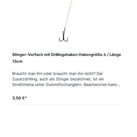
verwendet, der die Köderaktion nicht beeinträchtigt. Als
Haken kommen superscharfe BKK-Drillinge zum Einsatz.
Seika Pro Stinger-Vorfach mit Drillingshaken Zusatzdrillinge
für eine bessere Bissausbeute beim Angeln mit
Gummifischen. Hakengröße: 2 Länge: 14,5 cm Tragkraft: 14
kg Packungsinhalt: 2 Stück
Stinger-Vorfach mit Drillingshaken Hakengröße 4 / Länge
13cm
Braucht man ihn oder braucht man ihn nicht? Der
Zusatzdrilling, auch als Stinger bezeichnet, ist ein
Streitthema unter Gummifischanglern. Beantworten kann
man diese Frage letztlich aber nur dann, wenn man seine
Köder tatsächlich mit dem Extra-Greifer ausstattet. Unsere
3,50 €*
Experten tun das meistens und haben selbst bei einer
Ködergröße von nur 10 bis 15 cm eine Quote von rund 40 %
Fischen, welche nur am Stinger hingen, verzeichnen können.
Je weniger Bisse an einem Gewässer zu erwarten sind und je
größer der Köder ist, desto wichtiger ist die Verwendung
des Stinger. Unsere Seika-Stinger sind in Länge und
Hakengröße optimal auf bestimmte Ködergrößen